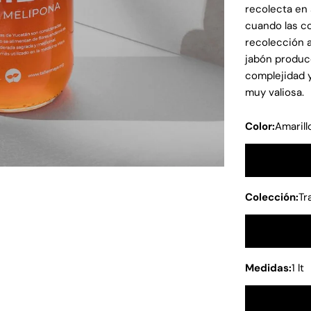
recolecta en
cuando las co
recolección a
jabón produce
complejidad 
muy valiosa.
Color:
Amarill
Colección:
Tr
Medidas:
1 lt