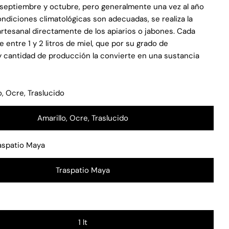
 septiembre y octubre, pero generalmente una vez al año
ndiciones climatológicas son adecuadas, se realiza la
Hacer una pregunta
rtesanal directamente de los apiarios o jabones. Cada
 entre 1 y 2 litros de miel, que por su grado de
Su
y cantidad de producción la convierte en una sustancia
nombre
Tu
correo
o, Ocre, Traslucido
electrónico
Comparte este producto
Su
teléfono
COPIAR
Amarillo, Ocre, Traslucido
Compartir
Tu
Compartir
Compartir
Pin
mensaje
aspatio Maya
en
en
en
Facebook
X
Pinterest
Traspatio Maya
Los campos marcados con * son obligatorios.
ENVIAR PREGUNTA
1 lt