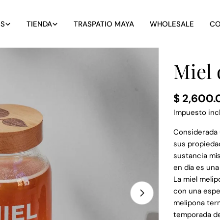
S
TIENDA
TRASPATIO MAYA
WHOLESALE
CO
Miel 
Precio
$ 2,600.
regular
Impuesto incl
Considerada u
sus propiedad
sustancia mí
en día es una
La miel melip
con una espes
Abrir medios 1 
melipona ter
temporada de 