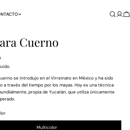
NTACTO
C
ara Cuerno
0
uido.
 cuerno se introdujo en el Virreinato en México y ha sido
 a través del tiempo por los mayas. Hoy es una técnica
undialmente, propia de Yucatán, que utiliza únicamente
uperado.
Hacer una pregunta
lor
en modal
Su
nombre
Multicolor