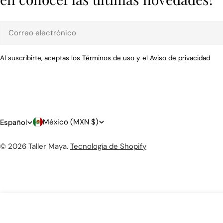
Correo
electrónico
Al suscribirte, aceptas los
Términos de uso
y el
Aviso de privacidad
P
I
México (MXN $)
Español
a
d
© 2026
Taller Maya
.
Tecnología de Shopify
í
i
s
o
/
m
Cuchara Cuerno