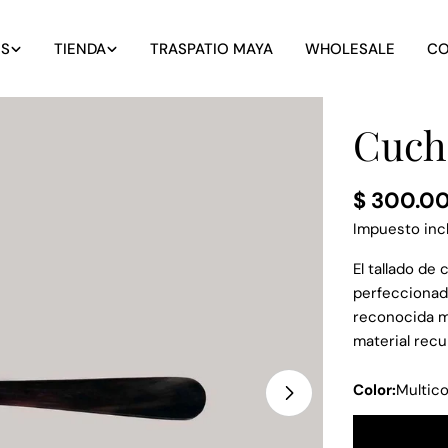
S
TIENDA
TRASPATIO MAYA
WHOLESALE
CO
Cuch
Precio
$ 300.0
regular
Impuesto incl
El tallado de
perfeccionado
reconocida m
material rec
Color:
Multico
Abrir medios 1 