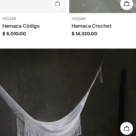
AGOTADO
ELI
TIPO:
TIPO:
HOGAR
HOGAR
Hamaca Código
Hamaca Crochet
Precio
$ 6,010.00
Precio
$ 14,320.00
regular
regular
ELI