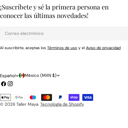
¡Suscríbete y sé la primera persona en
conocer las últimas novedades!
Correo
electrónico
Al suscribirte, aceptas los
Términos de uso
y el
Aviso de privacidad
P
I
México (MXN $)
Español
a
d
Facebook
Instagram
í
i
Métodos
s
o
de
© 2026
Taller Maya
.
Tecnología de Shopify
pago
/
m
r
a