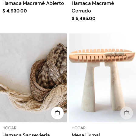
Hamaca Macramé Abierto
Hamaca Macramé
Cerrado
Precio
$ 4,930.00
regular
Precio
$ 5,485.00
regular
ELIGE OPCIONES
AGO
TIPO:
TIPO:
HOGAR
HOGAR
Hamaca Sansevieria
Mesa Uxmal