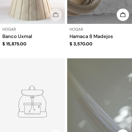
AGOTADO
ELI
TIPO:
TIPO:
HOGAR
HOGAR
Banco Uxmal
Hamaca 8 Madejos
Precio
$ 15,875.00
Precio
$ 3,570.00
regular
regular