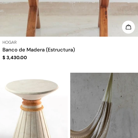
a
c
AÑA
i
ó
TIPO:
HOGAR
Banco de Madera (Estructura)
n
Precio
$ 3,430.00
regular
: