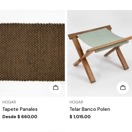
regular
ELIGE OPCIONES
ELI
TIPO:
TIPO:
HOGAR
HOGAR
Tapete Panales
Telar Banco Polen
Precio
Desde
$ 660.00
Precio
$ 1,015.00
regular
regular