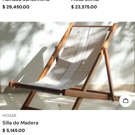
Precio
$ 29,450.00
Precio
$ 23,575.00
regular
regular
AÑA
TIPO:
HOGAR
Silla de Madera
Precio
$ 5,145.00