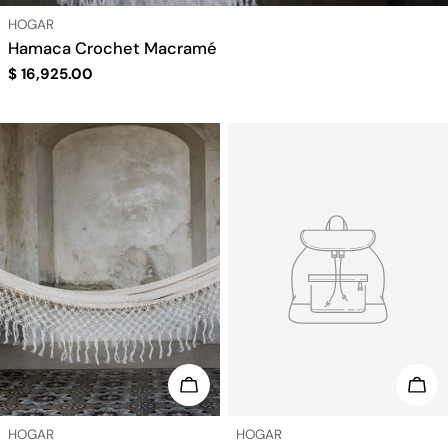
TIPO:
HOGAR
Hamaca Crochet Macramé
Precio
$ 16,925.00
regular
ELIGE OPCIONES
ELI
TIPO:
TIPO:
HOGAR
HOGAR